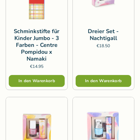
Schminkstifte für
Dreier Set -
Kinder Jumbo - 3
Nachtigall
Farben - Centre
€18.50
Pompidou x
Namaki
€14.95
Menge
Menge
In den Warenkorb
In den Warenkorb