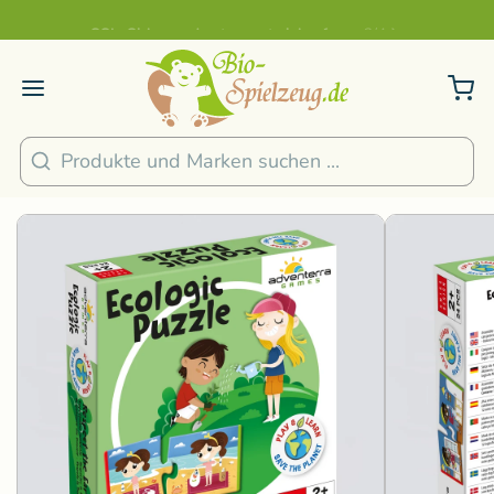
Sicher und nachhaltig Bezahlen
2
/
4
1
/
8
Suchen