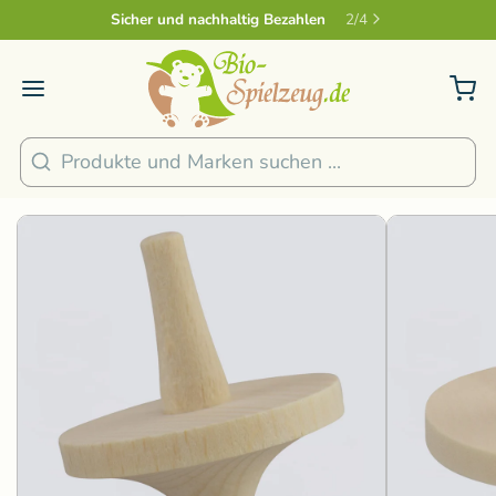
Sicher und nachhaltig Bezahlen
2
/
4
1
/
3
Suchen