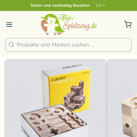
Sicher und nachhaltig Bezahlen
2
/
4
1
/
8
Suchen