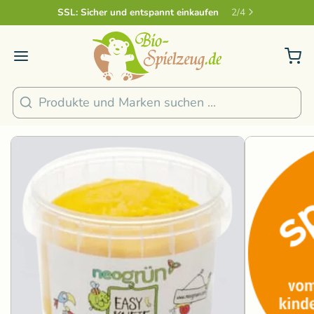
Sicher und nachhaltig Bezahlen
2
/
4
1
/
5
Suchen