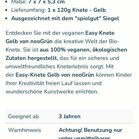
Maße:
7 x 7 x 5,3 cm
Lieferumfang:
1 x 120g Knete - Gelb
Ausgezeichnet mit dem "spielgut" Siegel
Entdecken Sie mit der veganen
Easy Knete
Gelb
von neoGrün
die kreative Welt der Bio-
Knete. Sie ist
aus 100% veganen, ökologischen
Zutaten hergestellt,
das für ein sicheres und
umweltfreundliches Kneterlebnis sorgt. Mit
der
Easy-Knete Gelb
von neoGrün
können Kinder
Ihrer
Kreativität freien Lauf lassen und
wunderschöne Kunstwerke errichten.
Geeignet ab
3 Jahren
Warnhinweis
Achtung! Benutzung nur
unter unmittelbarer