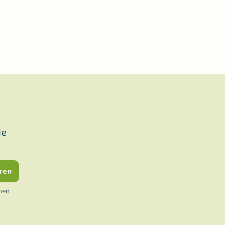
ie
ren
nen