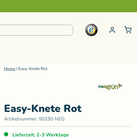
Home
/
Easy-Knete Rot
pielzeug ab 6 bis 99 Jahre
S-Z
e
Steiner Kuscheltiere
Schminke
Kneten
Senger Naturwelt
Easy-Knete Rot
ur
Klänge
Sternengasse
Artikelnummer:
50330-NEG
Teenytini
Lieferzeit: 2-3 Werktage