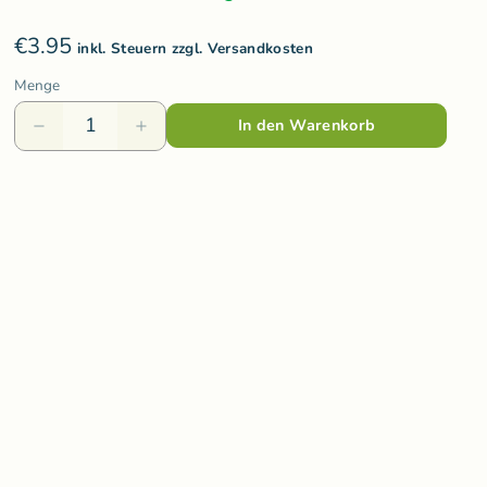
Varis Toys
€3.95
Voggenreiter
inkl. Steuern zzgl. Versandkosten
Menge
olzspielzeug
Weizenkorn
In den Warenkorb
Wooden Story
Wooly Organic
ds