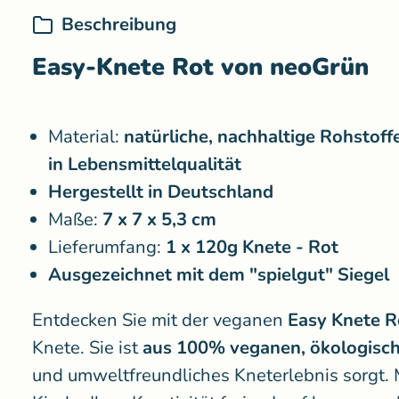
Beschreibung
Easy-Knete Rot von neoGrün
Material:
natürliche, nachhaltige Rohstoff
in Lebensmittelqualität
Hergestellt in Deutschland
Maße:
7 x 7 x 5,3 cm
Lieferumfang:
1 x 120g Knete - Rot
Ausgezeichnet mit dem "spielgut" Siegel
Entdecken Sie mit der veganen
Easy Knete R
Knete. Sie ist
aus 100% veganen, ökologisch
und umweltfreundliches Kneterlebnis sorgt. 