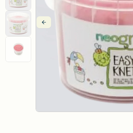
Drei Blätter
Wärmekissen
Efie
Stoffpuppen
Estia Holzspielwaren
Fagus