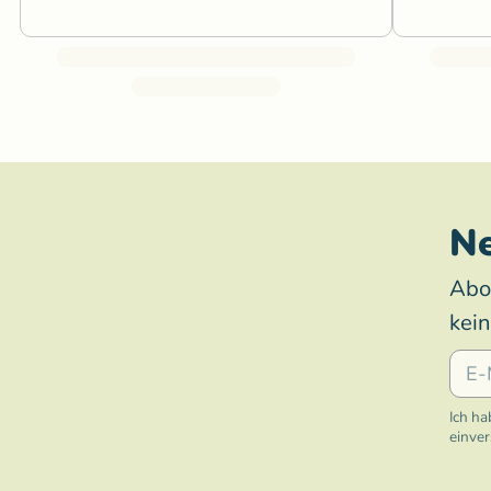
Ne
Abo
kei
E-Mai
Ich ha
einve