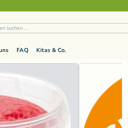
Sicher und nachhaltig Bezahlen
2
/
4
1
/
5
uns
FAQ
Kitas & Co.
 1 Jahr
Holzspielzeug
G-L
Kinderspielzeug ab 3 Jahren
M-R
Kreativ
S
Holzfiguren
Glückskäfer
Magic Wood
Lernspiel
Rasseln & Greiflinge
Grimm's Holzspielzeug
Namaki Bio-
Malen & 
Bausteine
Holzwald
Nanchen Nat
Musik & 
Bau- und Konstruktionsspielzeug
Kallisto Stofftiere
natureZOO