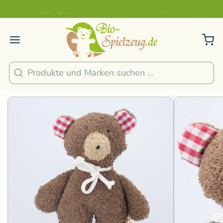
Sicher und nachhaltig Bezahlen
2
/
4
1
/
4
Suchen