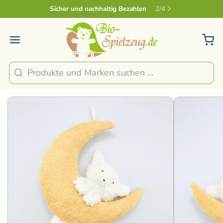
Sicher und nachhaltig Bezahlen
2
/
4
1
/
3
Suchen