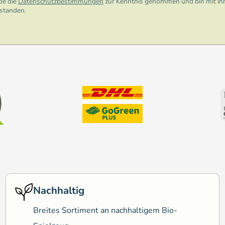
be die
Datenschutzbestimmungen
zur Kenntnis genommen und bin mit ih
rstanden.
Nachhaltig
Breites Sortiment an nachhaltigem Bio-