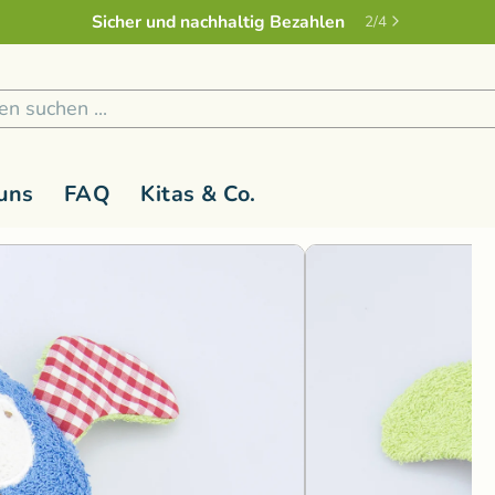
Sicher und nachhaltig Bezahlen
2
/
4
1
/
3
uns
FAQ
Kitas & Co.
 1 Jahr
Holzspielzeug
G-L
Kinderspielzeug ab 3 Jahren
M-R
Kreativ
S
Holzfiguren
Glückskäfer
Magic Wood
Lernspiel
Rasseln & Greiflinge
Grimm's Holzspielzeug
Namaki Bio-
Malen & 
Bausteine
Holzwald
Nanchen Nat
Musik & 
Bau- und Konstruktionsspielzeug
Kallisto Stofftiere
natureZOO