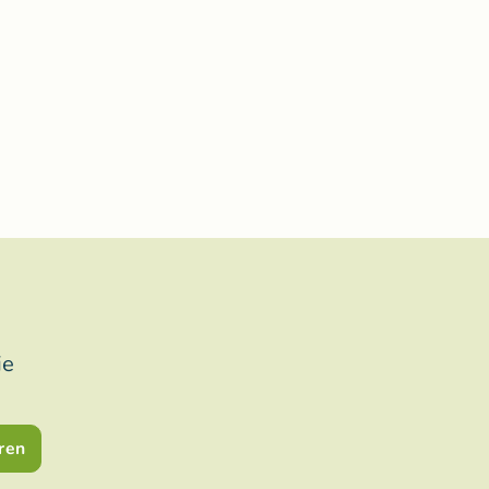
ie
ren