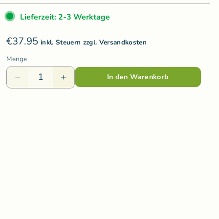
Varis Toys
Lieferzeit: 2-3 Werktage
Voggenreiter
€37.95
olzspielzeug
Weizenkorn
inkl. Steuern zzgl. Versandkosten
Menge
Wooden Story
In den Warenkorb
Wooly Organic
ds