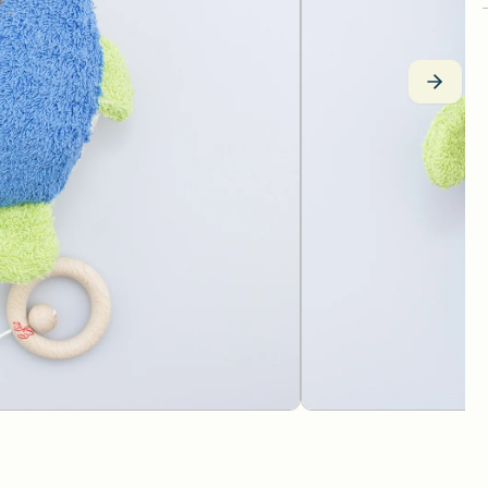
Spielwelten
KAPLA
Neogrün
Holzfahrzeuge
Käthe Kruse
Nic
Ziehtiere
Kösener Spielzeug
Ostheimer H
Schiebetiere
Lessing Produktgestaltung
Pat & Patty
Puzzle und Legespiele
Lotes Toys
Plü Natur
Stecken, Stapeln & Sortieren
ROHEMA Ki
Kugelbahnen