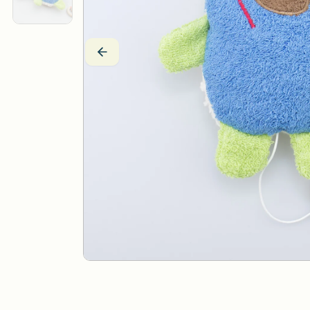
Drei Blätter
Wärmekissen
Efie
Stoffpuppen
Estia Holzspielwaren
Fagus