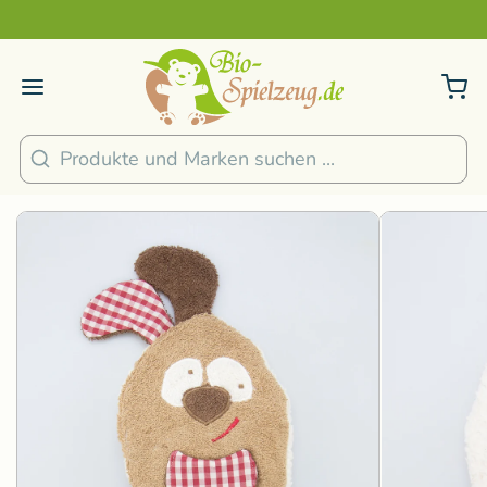
Sicher und nachhaltig Bezahlen
2
/
4
1
/
4
Suchen