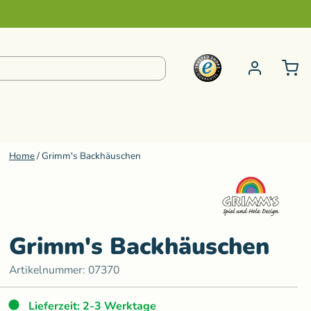
Home
/
Grimm's Backhäuschen
pielzeug ab 6 bis 99 Jahre
S-Z
e
Steiner Kuscheltiere
Schminke
Kneten
Senger Naturwelt
Grimm's Backhäuschen
ur
Klänge
Sternengasse
Artikelnummer:
07370
Teenytini
Lieferzeit: 2-3 Werktage