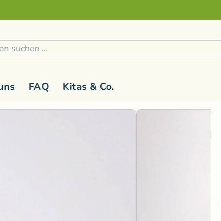
Sicher und nachhaltig Bezahlen
2
/
4
1
/
5
uns
FAQ
Kitas & Co.
 1 Jahr
Holzspielzeug
G-L
Kinderspielzeug ab 3 Jahren
M-R
Kreativ
S
Holzfiguren
Glückskäfer
Magic Wood
Lernspiel
Rasseln & Greiflinge
Grimm's Holzspielzeug
Namaki Bio-
Malen & 
Bausteine
Holzwald
Nanchen Nat
Musik & 
Bau- und Konstruktionsspielzeug
Kallisto Stofftiere
natureZOO