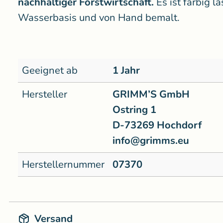
nachhaltiger Forstwirtschaft.
Es ist farbig l
Wasserbasis und von Hand bemalt.
Geeignet ab
1 Jahr
Hersteller
GRIMM’S GmbH
Ostring 1
D-73269 Hochdorf
info@grimms.eu
Herstellernummer
07370
Versand