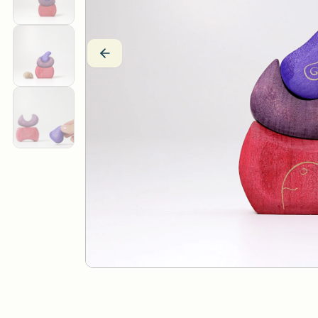
Drei Blätter
Wärmekissen
Efie
Stoffpuppen
Estia Holzspielwaren
Fagus