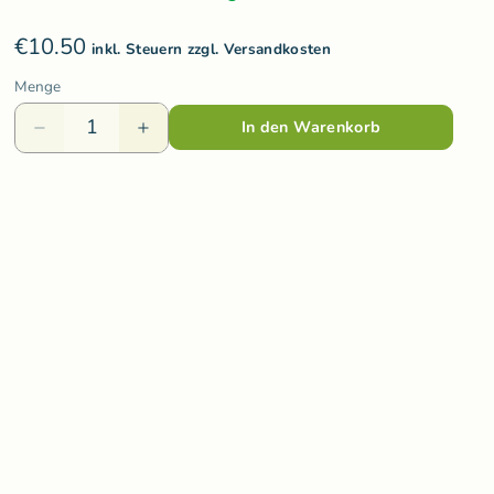
Varis Toys
€10.50
Voggenreiter
inkl. Steuern zzgl. Versandkosten
Menge
olzspielzeug
Weizenkorn
In den Warenkorb
Wooden Story
Wooly Organic
ds