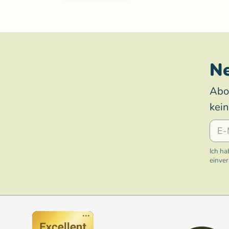
Ne
Abo
kei
E-Mai
Ich ha
einve