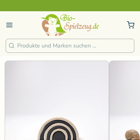
Sicher und nachhaltig Bezahlen
2
/
4
1
/
6
Suchen