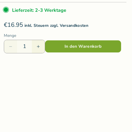
Varis Toys
Lieferzeit: 2-3 Werktage
Voggenreiter
€16.95
olzspielzeug
Weizenkorn
inkl. Steuern zzgl. Versandkosten
Menge
Wooden Story
In den Warenkorb
Wooly Organic
ds