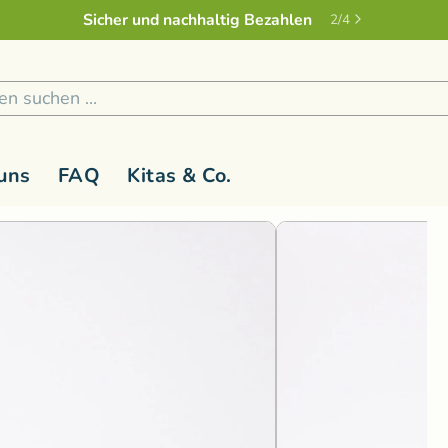
Sicher und nachhaltig Bezahlen
2
/
4
1
/
2
uns
FAQ
Kitas & Co.
 1 Jahr
Holzspielzeug
G-L
Kinderspielzeug ab 3 Jahren
M-R
Kreativ
S
Holzfiguren
Glückskäfer
Magic Wood
Lernspiel
Rasseln & Greiflinge
Grimm's Holzspielzeug
Namaki Bio-
Malen & 
Bausteine
Holzwald
Nanchen Nat
Musik & 
Bau- und Konstruktionsspielzeug
Kallisto Stofftiere
natureZOO