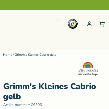
Home
/
Grimm's Kleines Cabrio gelb
pielzeug ab 6 bis 99 Jahre
S-Z
e
Steiner Kuscheltiere
Schminke
Kneten
Senger Naturwelt
Grimm's Kleines Cabrio
ur
Klänge
Sternengasse
gelb
Teenytini
Artikelnummer:
09306