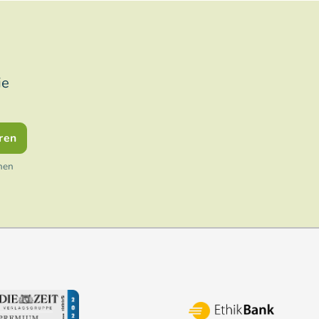
ie
ren
nen