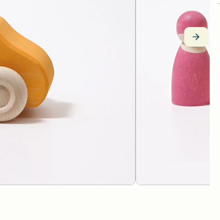
Spielwelten
KAPLA
Neogrün
Holzfahrzeuge
Käthe Kruse
Nic
Ziehtiere
Kösener Spielzeug
Ostheimer H
Schiebetiere
Lessing Produktgestaltung
Pat & Patty
Puzzle und Legespiele
Lotes Toys
Plü Natur
Stecken, Stapeln & Sortieren
ROHEMA Ki
Kugelbahnen