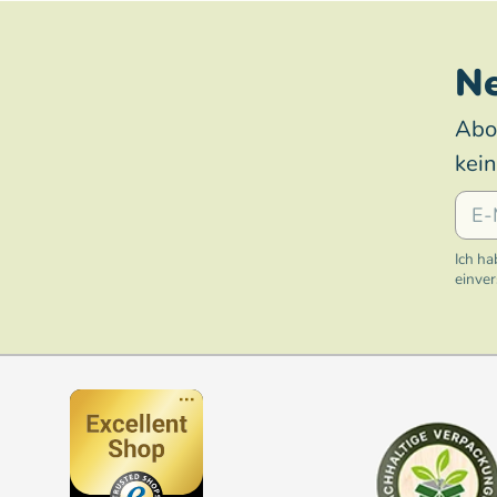
Ne
Abo
kei
E-Mai
Ich ha
einve