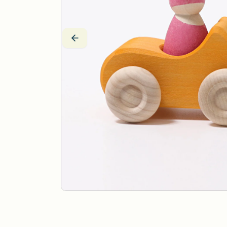
Drei Blätter
Wärmekissen
Efie
Stoffpuppen
Estia Holzspielwaren
Fagus