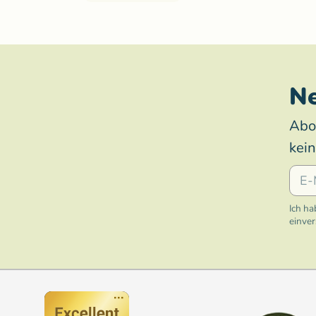
Ne
Abo
kei
E-Mai
Ich ha
einve