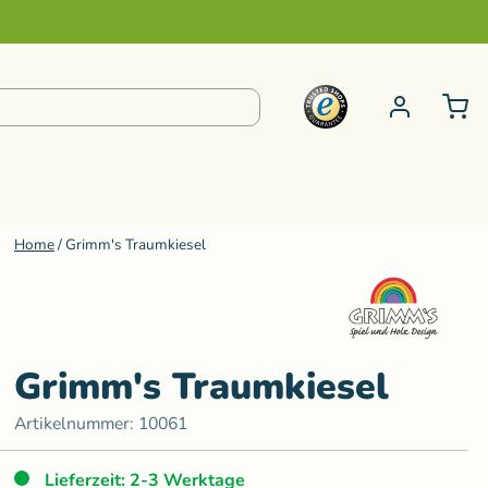
Home
/
Grimm's Traumkiesel
pielzeug ab 6 bis 99 Jahre
S-Z
e
Steiner Kuscheltiere
Schminke
Kneten
Senger Naturwelt
Grimm's Traumkiesel
ur
Klänge
Sternengasse
Artikelnummer:
10061
Teenytini
Lieferzeit: 2-3 Werktage