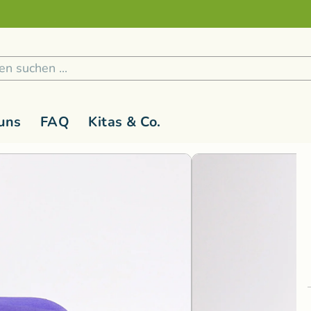
Sicher und nachhaltig Bezahlen
2
/
4
1
/
6
uns
FAQ
Kitas & Co.
 1 Jahr
Holzspielzeug
G-L
Kinderspielzeug ab 3 Jahren
M-R
Kreativ
S
Holzfiguren
Glückskäfer
Magic Wood
Lernspiel
Rasseln & Greiflinge
Grimm's Holzspielzeug
Namaki Bio-
Malen & 
Bausteine
Holzwald
Nanchen Nat
Musik & 
Bau- und Konstruktionsspielzeug
Kallisto Stofftiere
natureZOO