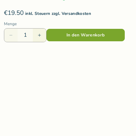
Varis Toys
€19.50
Voggenreiter
inkl. Steuern zzgl. Versandkosten
Menge
olzspielzeug
Weizenkorn
In den Warenkorb
Wooden Story
Wooly Organic
ds