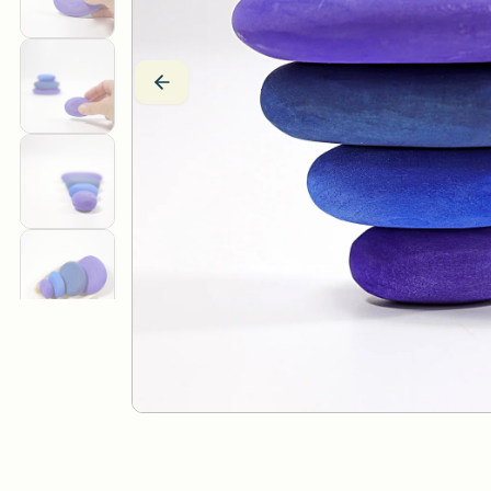
Drei Blätter
Wärmekissen
Efie
Stoffpuppen
Estia Holzspielwaren
Fagus