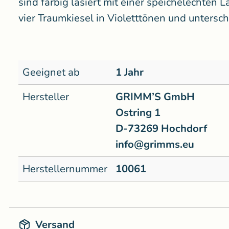
sind farbig lasiert mit einer speichelechten 
vier Traumkiesel in Violetttönen und untersc
Geeignet ab
1 Jahr
Hersteller
GRIMM’S GmbH
Ostring 1
D-73269 Hochdorf
info@grimms.eu
Herstellernummer
10061
Versand