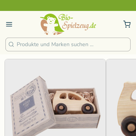
Sicher und nachhaltig Bezahlen
2
/
4
1
/
3
Suchen