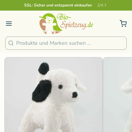
Sicher und nachhaltig Bezahlen
2
/
4
1
/
5
Suchen