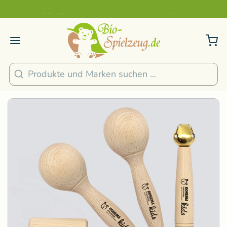
Sicher und nachhaltig Bezahlen
2
/
4
Suchen