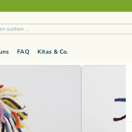
Sicher und nachhaltig Bezahlen
2
/
4
1
/
4
uns
FAQ
Kitas & Co.
 1 Jahr
Holzspielzeug
G-L
Kinderspielzeug ab 3 Jahren
M-R
Kreativ
S
Holzfiguren
Glückskäfer
Magic Wood
Lernspiel
Rasseln & Greiflinge
Grimm's Holzspielzeug
Namaki Bio-
Malen & 
Bausteine
Holzwald
Nanchen Nat
Musik & 
Bau- und Konstruktionsspielzeug
Kallisto Stofftiere
natureZOO