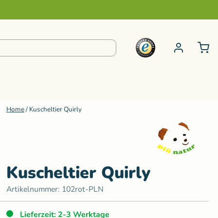
Home
/
Kuscheltier Quirly
pielzeug ab 6 bis 99 Jahre
S-Z
e
Steiner Kuscheltiere
Schminke
Kneten
Senger Naturwelt
Kuscheltier Quirly
ur
Klänge
Sternengasse
Artikelnummer:
102rot-PLN
Teenytini
Lieferzeit: 2-3 Werktage