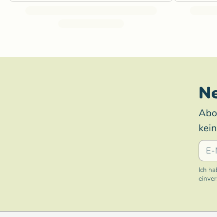
Ne
Abo
kei
E-Mai
Ich ha
einve