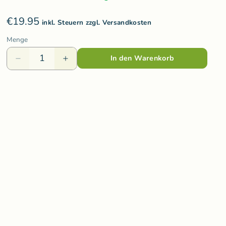
Varis Toys
€19.95
Voggenreiter
inkl. Steuern zzgl. Versandkosten
Menge
olzspielzeug
Weizenkorn
In den Warenkorb
Wooden Story
Wooly Organic
ds