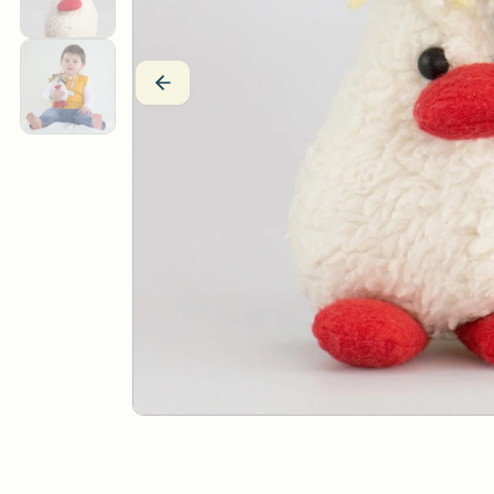
Drei Blätter
Wärmekissen
Efie
Stoffpuppen
Estia Holzspielwaren
Fagus