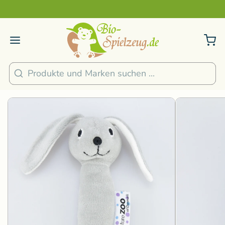
Sicher und nachhaltig Bezahlen
2
/
4
1
/
5
Suchen