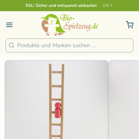
Sicher und nachhaltig Bezahlen
2
/
4
1
/
2
Suchen