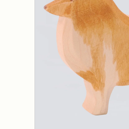
Drei Blätter
Wärmekissen
Efie
Stoffpuppen
Estia Holzspielwaren
Fagus