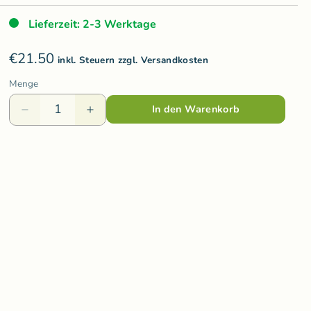
Varis Toys
Lieferzeit: 2-3 Werktage
Voggenreiter
€21.50
olzspielzeug
Weizenkorn
inkl. Steuern zzgl. Versandkosten
Menge
Wooden Story
In den Warenkorb
Wooly Organic
ds