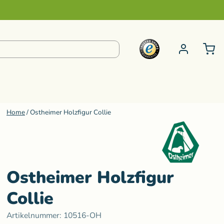
Home
/
Ostheimer Holzfigur Collie
pielzeug ab 6 bis 99 Jahre
S-Z
e
Steiner Kuscheltiere
Schminke
Kneten
Senger Naturwelt
Ostheimer Holzfigur
ur
Klänge
Sternengasse
Collie
Teenytini
Artikelnummer:
10516-OH