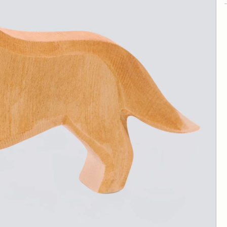
Spielwelten
KAPLA
Neogrün
Holzfahrzeuge
Käthe Kruse
Nic
Ziehtiere
Kösener Spielzeug
Ostheimer H
Schiebetiere
Lessing Produktgestaltung
Pat & Patty
Puzzle und Legespiele
Lotes Toys
Plü Natur
Stecken, Stapeln & Sortieren
ROHEMA Ki
Kugelbahnen