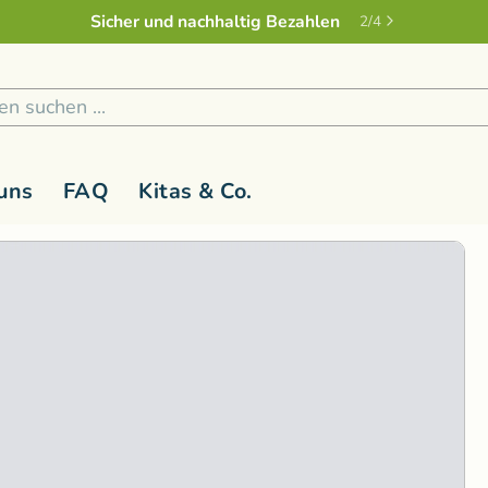
Sicher und nachhaltig Bezahlen
2
/
4
uns
FAQ
Kitas & Co.
 1 Jahr
Holzspielzeug
G-L
Kinderspielzeug ab 3 Jahren
M-R
Kreativ
S
Holzfiguren
Glückskäfer
Magic Wood
Lernspiel
Rasseln & Greiflinge
Grimm's Holzspielzeug
Namaki Bio-
Malen & 
Bausteine
Holzwald
Nanchen Nat
Musik & 
Bau- und Konstruktionsspielzeug
Kallisto Stofftiere
natureZOO