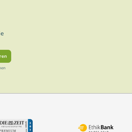
ie
ren
nen