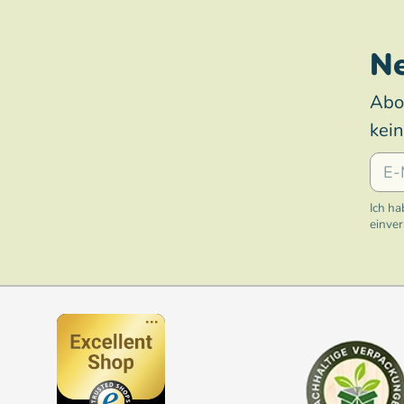
Ne
Abo
kei
E-Mai
Ich ha
einve