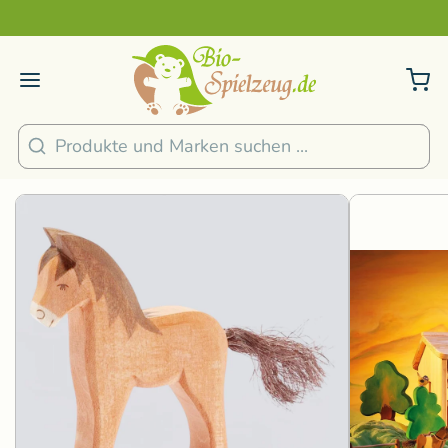
Sicher und nachhaltig Bezahlen
2
/
4
1
/
2
Suchen