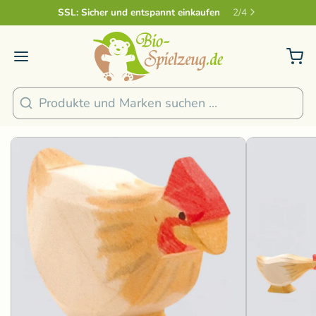
Sicher und nachhaltig Bezahlen
2
/
4
1
/
3
Suchen