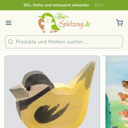
Sicher und nachhaltig Bezahlen
2
/
4
1
/
3
Suchen