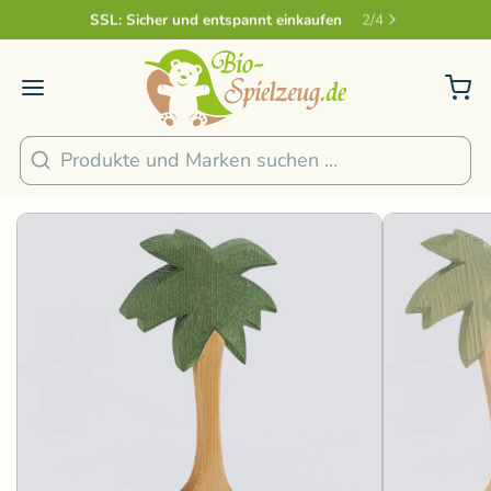
Sicher und nachhaltig Bezahlen
2
/
4
1
/
5
Suchen