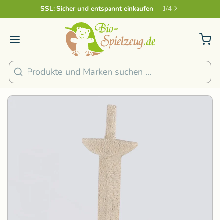
SSL: Sicher und entspannt einkaufen
2
/
4
Suchen