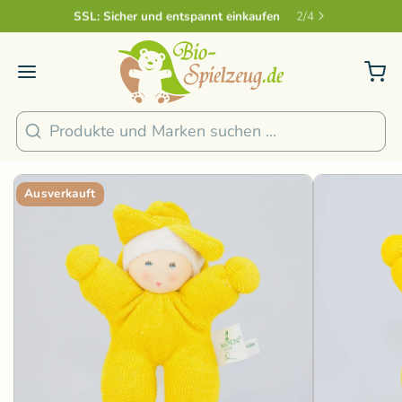
Sicher und nachhaltig Bezahlen
2
/
4
1
/
4
Suchen
Ausverkauft