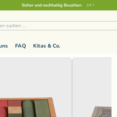
Sicher und nachhaltig Bezahlen
2
/
4
1
/
2
uns
FAQ
Kitas & Co.
 1 Jahr
Holzspielzeug
G-L
Kinderspielzeug ab 3 Jahren
M-R
Kreativ
S
Holzfiguren
Glückskäfer
Magic Wood
Lernspiel
Rasseln & Greiflinge
Grimm's Holzspielzeug
Namaki Bio-
Malen & 
Bausteine
Holzwald
Nanchen Nat
Musik & 
Bau- und Konstruktionsspielzeug
Kallisto Stofftiere
natureZOO