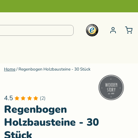
Home
/
Regenbogen Holzbausteine - 30 Stück
pielzeug ab 6 bis 99 Jahre
S-Z
e
Steiner Kuscheltiere
4.5
(2)
Schminke
Kneten
Senger Naturwelt
Regenbogen
ur
Klänge
Sternengasse
Holzbausteine - 30
Teenytini
Stück