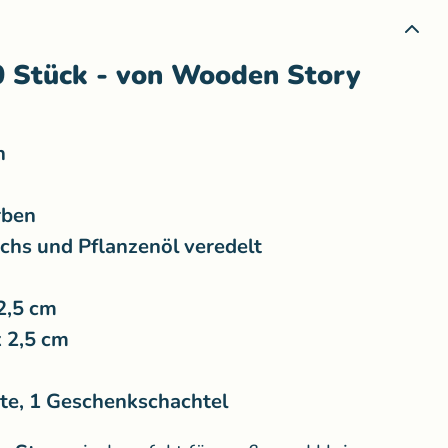
0 Stück - von Wooden Story
n
rben
chs und Pflanzenöl veredelt
 2,5 cm
x 2,5 cm
ste, 1 Geschenkschachtel