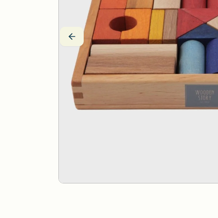
Drei Blätter
Wärmekissen
Efie
Stoffpuppen
Estia Holzspielwaren
Fagus