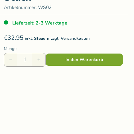
Varis Toys
Artikelnummer:
WS02
Voggenreiter
Lieferzeit: 2-3 Werktage
olzspielzeug
Weizenkorn
€32.95
Wooden Story
inkl. Steuern zzgl. Versandkosten
Menge
Wooly Organic
In den Warenkorb
ds