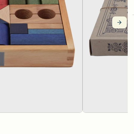
Spielwelten
KAPLA
Neogrün
Holzfahrzeuge
Käthe Kruse
Nic
Ziehtiere
Kösener Spielzeug
Ostheimer H
Schiebetiere
Lessing Produktgestaltung
Pat & Patty
Puzzle und Legespiele
Lotes Toys
Plü Natur
Stecken, Stapeln & Sortieren
ROHEMA Ki
Kugelbahnen