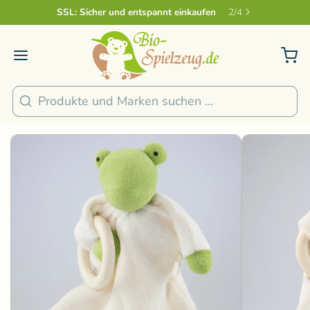
Sicher und nachhaltig Bezahlen
2
/
4
1
/
4
Suchen