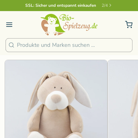
Sicher und nachhaltig Bezahlen
2
/
4
1
/
4
Suchen