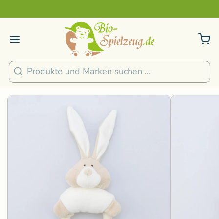
Sicher und nachhaltig Bezahlen
2
/
4
1
/
4
Suchen